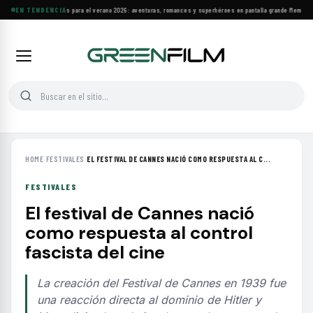
Estrenos y clásicos para el verano 2026: aventuras, romances y superhéroes en pantalla grande
EN TENDENCIA
·
Memoria y 
HOME
›
FESTIVALES
›
EL FESTIVAL DE CANNES NACIÓ COMO RESPUESTA AL C...
FESTIVALES
El festival de Cannes nació
como respuesta al control
fascista del cine
La creación del Festival de Cannes en 1939 fue
una reacción directa al dominio de Hitler y