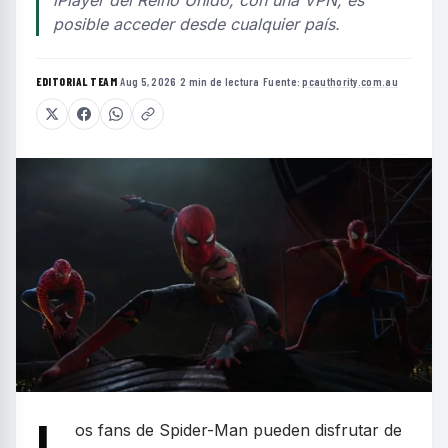
posible acceder desde cualquier país.
EDITORIAL TEAM
·
Aug 5, 2026
·
2 min de lectura
·
Fuente:
pcauthority.com.au
L
os fans de Spider-Man pueden disfrutar de