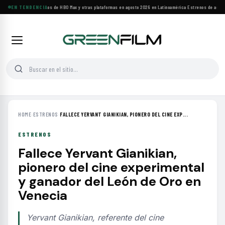
Principales estrenos de HBO Max y otras plataformas en agosto 2026 en Latinoamérica
EN TENDENCIA
·
Estrenos de agosto:
HOME
›
ESTRENOS
›
FALLECE YERVANT GIANIKIAN, PIONERO DEL CINE EXP...
ESTRENOS
Fallece Yervant Gianikian,
pionero del cine experimental
y ganador del León de Oro en
Venecia
Yervant Gianikian, referente del cine