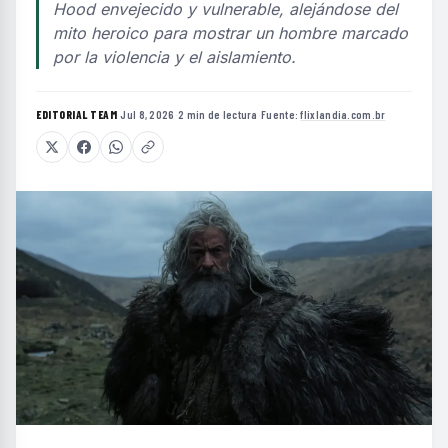
Hood envejecido y vulnerable, alejándose del
mito heroico para mostrar un hombre marcado
por la violencia y el aislamiento.
EDITORIAL TEAM
·
Jul 8, 2026
·
2 min de lectura
·
Fuente:
flixlandia.com.br