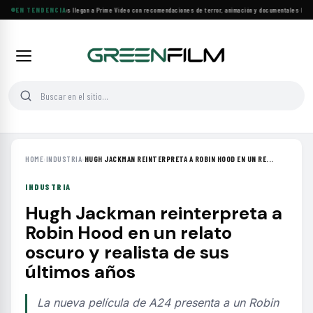
Más de 160 estrenos llegan a Prime Video con recomendaciones de terror, animación y documentales
EN TENDENCIA
·
Las 10
HOME
›
INDUSTRIA
›
HUGH JACKMAN REINTERPRETA A ROBIN HOOD EN UN RE...
INDUSTRIA
Hugh Jackman reinterpreta a
Robin Hood en un relato
oscuro y realista de sus
últimos años
La nueva película de A24 presenta a un Robin