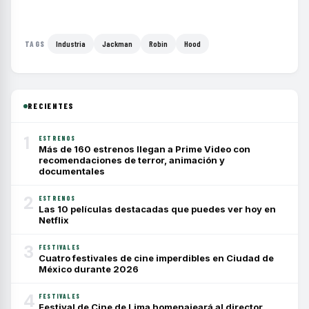
Industria
Jackman
Robin
Hood
TAGS
RECIENTES
1
ESTRENOS
Más de 160 estrenos llegan a Prime Video con
recomendaciones de terror, animación y
documentales
2
ESTRENOS
Las 10 películas destacadas que puedes ver hoy en
Netflix
3
FESTIVALES
Cuatro festivales de cine imperdibles en Ciudad de
México durante 2026
4
FESTIVALES
Festival de Cine de Lima homenajeará al director