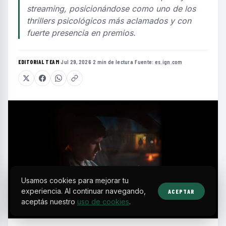
streaming, posicionándose como uno de los
thrillers psicológicos más aclamados y con
fuerte presencia en premios.
EDITORIAL TEAM
·
Jul 29, 2026
·
2 min de lectura
·
Fuente:
es.ign.com
Usamos cookies para mejorar tu
experiencia. Al continuar navegando,
ACEPTAR
aceptás nuestro
uso de cookies
.