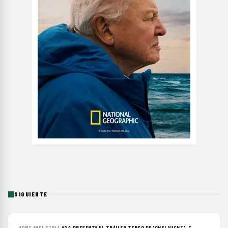
SIGUIENTE
HOME
›
INDUSTRIA
›
A24 PRESENTA EL TRÁILER TENSO DE 'ONSLAUGHT', T...