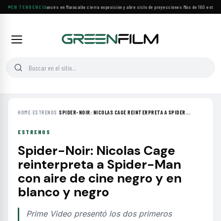
Festival de Cine Francés en Maracaibo cierra exposición y abre ciclo de proyecciones
EN TENDENCIA
·
Más de 160 estrenos
HOME
›
ESTRENOS
›
SPIDER-NOIR: NICOLAS CAGE REINTERPRETA A SPIDER...
ESTRENOS
Spider-Noir: Nicolas Cage
reinterpreta a Spider-Man
con aire de cine negro y en
blanco y negro
Prime Video presentó los dos primeros