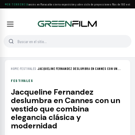
Festival de Cine Francés en Maracaibo cierra exposición y abre ciclo de proyecciones
EN TENDENCIA
·
Más de 160 estrenos
HOME
›
FESTIVALES
›
JACQUELINE FERNANDEZ DESLUMBRA EN CANNES CON UN...
FESTIVALES
Jacqueline Fernandez
deslumbra en Cannes con un
vestido que combina
elegancia clásica y
modernidad