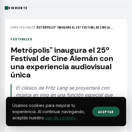
SIGUIENTE
HOME
›
FESTIVALES
›
METRÓPOLIS" INAUGURA EL 25º FESTIVAL DE CINE AL...
FESTIVALES
Metrópolis" inaugura el 25º
Festival de Cine Alemán con
una experiencia audiovisual
única
El clásico de Fritz Lang se proyectará con
música en vivo en una función especial que
abre la edición 25 del Festival de Cine Alemán
Usamos cookies para mejorar tu
y celebra 60 años del Goethe-Institut en
experiencia. Al continuar navegando,
ACEPTAR
México.
aceptás nuestro
uso de cookies
.