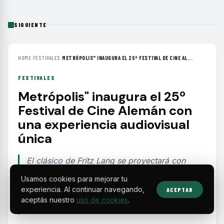
SIGUIENTE
HOME
›
FESTIVALES
›
METRÓPOLIS" INAUGURA EL 25º FESTIVAL DE CINE AL...
FESTIVALES
Metrópolis" inaugura el 25º
Festival de Cine Alemán con
una experiencia audiovisual
única
El clásico de Fritz Lang se proyectará con
música en vivo en una función especial que
Usamos cookies para mejorar tu
abre la edición 25 del Festival de Cine Alemán
experiencia. Al continuar navegando,
ACEPTAR
y celebra 60 años del Goethe-Institut en
aceptás nuestro
uso de cookies
.
México.