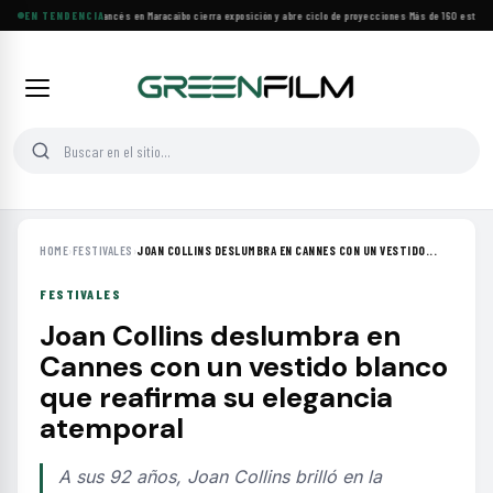
Festival de Cine Francés en Maracaibo cierra exposición y abre ciclo de proyecciones
EN TENDENCIA
·
Más de 160 estrenos
HOME
›
FESTIVALES
›
JOAN COLLINS DESLUMBRA EN CANNES CON UN VESTIDO...
FESTIVALES
Joan Collins deslumbra en
Cannes con un vestido blanco
que reafirma su elegancia
atemporal
A sus 92 años, Joan Collins brilló en la