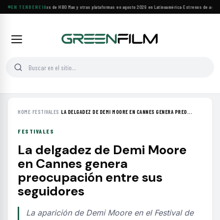
Principales estrenos de HBO Max y otras plataformas en agosto 2026 en Latinoamérica
EN TENDENCIA
·
Estrenos de agosto:
HOME
›
FESTIVALES
›
LA DELGADEZ DE DEMI MOORE EN CANNES GENERA PREO...
FESTIVALES
La delgadez de Demi Moore
en Cannes genera
preocupación entre sus
seguidores
La aparición de Demi Moore en el Festival de