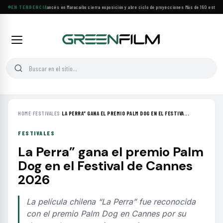
Festival de Cine Francés en Maracaibo cierra exposición y abre ciclo de proyecciones
EN TENDENCIA
·
Más de 160 estrenos
HOME
›
FESTIVALES
›
LA PERRA” GANA EL PREMIO PALM DOG EN EL FESTIVA...
FESTIVALES
La Perra” gana el premio Palm
Dog en el Festival de Cannes
2026
La película chilena “La Perra” fue reconocida
con el premio Palm Dog en Cannes por su