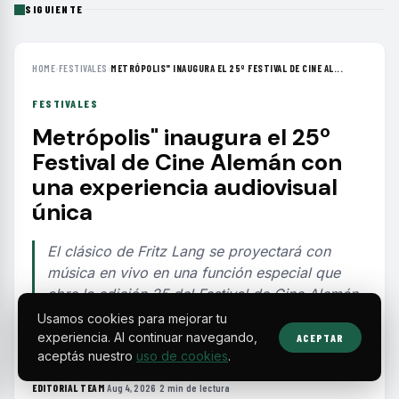
SIGUIENTE
HOME
›
FESTIVALES
›
METRÓPOLIS" INAUGURA EL 25º FESTIVAL DE CINE AL...
FESTIVALES
Metrópolis" inaugura el 25º
Festival de Cine Alemán con
una experiencia audiovisual
única
El clásico de Fritz Lang se proyectará con
música en vivo en una función especial que
abre la edición 25 del Festival de Cine Alemán
y celebra 60 años del Goethe-Institut en
Usamos cookies para mejorar tu
México.
experiencia. Al continuar navegando,
ACEPTAR
aceptás nuestro
uso de cookies
.
EDITORIAL TEAM
·
Aug 4, 2026
·
2 min de lectura
·