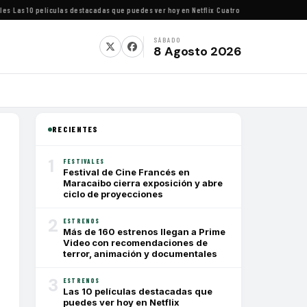
Las 10 películas destacadas que puedes ver hoy en Netflix
·
Cuatro festivales de cine im
SÁBADO
8 Agosto 2026
RECIENTES
1
FESTIVALES
Festival de Cine Francés en
Maracaibo cierra exposición y abre
ciclo de proyecciones
2
ESTRENOS
Más de 160 estrenos llegan a Prime
Video con recomendaciones de
terror, animación y documentales
3
ESTRENOS
Las 10 películas destacadas que
puedes ver hoy en Netflix