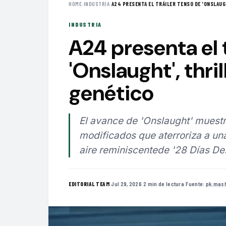
HOME
›
INDUSTRIA
›
A24 PRESENTA EL TRÁILER TENSO DE 'ONSLAUGH
INDUSTRIA
A24 presenta el 
'Onslaught', thri
genético
El avance de 'Onslaught' mues
modificados que aterroriza a una
aire reminiscentede '28 Días De
·
Jul 29, 2026
·
2 min de lectura
·
Fuente:
pk.mas
EDITORIAL TEAM