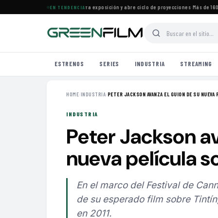
 Cine Francés en Maracaibo cierra exposición y abre ciclo de proyecciones
·
Más de 160 es
EN TENDENCIA
ESTRENOS
SERIES
INDUSTRIA
STREAMING
HOME
›
INDUSTRIA
›
PETER JACKSON AVANZA EL GUION DE SU NUEVA P
INDUSTRIA
Peter Jackson av
nueva película s
En el marco del Festival de Cann
de su esperado film sobre Tintín
en 2011.