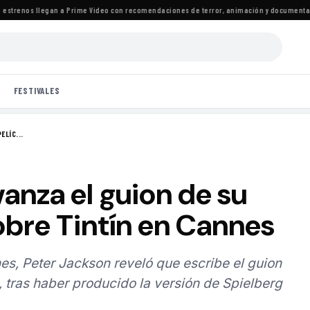
trenos llegan a Prime Video con recomendaciones de terror, animación y documentales
·
FESTIVALES
ELÍC...
anza el guion de su
obre Tintín en Cannes
es, Peter Jackson reveló que escribe el guion
, tras haber producido la versión de Spielberg