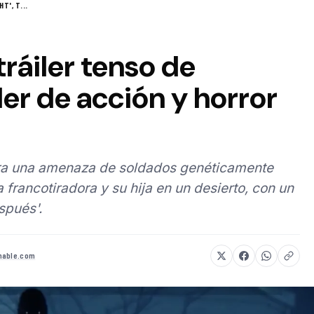
T', T...
tráiler tenso de
ller de acción y horror
tra una amenaza de soldados genéticamente
 francotiradora y su hija en un desierto, con un
spués'.
hable.com