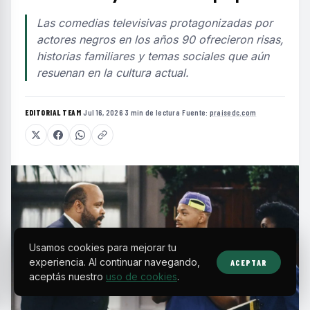
Las comedias televisivas protagonizadas por
actores negros en los años 90 ofrecieron risas,
historias familiares y temas sociales que aún
resuenan en la cultura actual.
EDITORIAL TEAM
·
Jul 16, 2026
·
3 min de lectura
·
Fuente:
praisedc.com
Usamos cookies para mejorar tu
experiencia. Al continuar navegando,
ACEPTAR
aceptás nuestro
uso de cookies
.