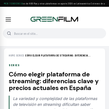
Principales estrenos de HBO Max y otras plataformas en agosto 2026 en Latinoamérica
EN TENDENCIA
·
Estrenos de agosto:
HOME
›
SERIES
›
CÓMO ELEGIR PLATAFORMA DE STREAMING: DIFERENCIA...
SERIES
Cómo elegir plataforma de
streaming: diferencias clave y
precios actuales en España
La variedad y complejidad de las plataformas
de televisión en streaming dificultan saber