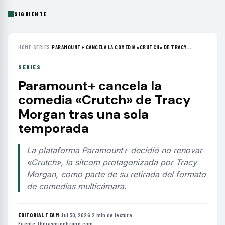
SIGUIENTE
HOME
›
SERIES
›
PARAMOUNT+ CANCELA LA COMEDIA «CRUTCH» DE TRACY...
SERIES
Paramount+ cancela la
comedia «Crutch» de Tracy
Morgan tras una sola
temporada
La plataforma Paramount+ decidió no renovar
«Crutch», la sitcom protagonizada por Tracy
Morgan, como parte de su retirada del formato
de comedias multicámara.
EDITORIAL TEAM
·
Jul 30, 2026
·
2 min de lectura
·
Fuente:
thejasminebrand.com