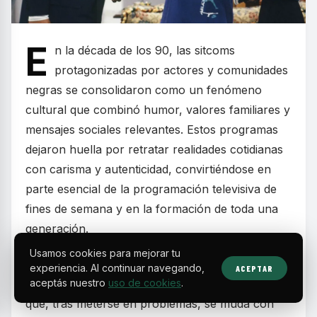
E
n la década de los 90, las sitcoms
protagonizadas por actores y comunidades
negras se consolidaron como un fenómeno
cultural que combinó humor, valores familiares y
mensajes sociales relevantes. Estos programas
dejaron huella por retratar realidades cotidianas
con carisma y autenticidad, convirtiéndose en
parte esencial de la programación televisiva de
fines de semana y en la formación de toda una
generación.
Usamos cookies para mejorar tu
Series como
The Fresh Prince of Bel-Air
experiencia. Al continuar navegando,
ACEPTAR
mostraron la historia de un joven de Filadelfia
aceptás nuestro
uso de cookies
.
que, tras meterse en problemas, se muda con