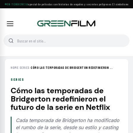
Lifetime estrena especial de películas con historias de engaños y secretos peligrosos
EN TENDENCIA
·
El simbolismo de lo
HOME
›
SERIES
›
CÓMO LAS TEMPORADAS DE BRIDGERTON REDEFINIERON ...
SERIES
Cómo las temporadas de
Bridgerton redefinieron el
futuro de la serie en Netflix
Cada temporada de Bridgerton ha modificado
el rumbo de la serie, desde su estilo y casting