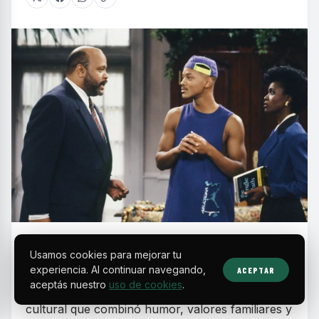
E
n la década de los 90, las sitcoms
Usamos cookies para mejorar tu
protagonizadas por actores y comunidades
experiencia. Al continuar navegando,
ACEPTAR
aceptás nuestro
uso de cookies
.
negras se consolidaron como un fenómeno
cultural que combinó humor, valores familiares y