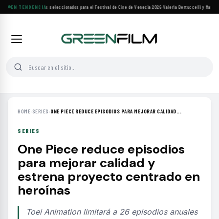
Siete filmes árabes seleccionados para el Festival de Cine de Venecia 2026
EN TENDENCIA
·
Valeria Bertuccelli y Martín R
HOME
›
SERIES
›
ONE PIECE REDUCE EPISODIOS PARA MEJORAR CALIDAD...
SERIES
One Piece reduce episodios
para mejorar calidad y
estrena proyecto centrado en
heroínas
Toei Animation limitará a 26 episodios anuales