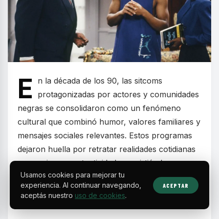
E
n la década de los 90, las sitcoms
protagonizadas por actores y comunidades
negras se consolidaron como un fenómeno
cultural que combinó humor, valores familiares y
mensajes sociales relevantes. Estos programas
dejaron huella por retratar realidades cotidianas
con carisma y autenticidad, convirtiéndose en
Usamos cookies para mejorar tu
parte esencial de la programación televisiva de
experiencia. Al continuar navegando,
ACEPTAR
fines de semana y en la formación de toda una
aceptás nuestro
uso de cookies
.
generación.