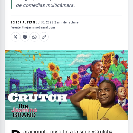
de comedias multicámara.
EDITORIAL TEAM
·
Jul 30, 2026
·
2 min de lectura
·
Fuente:
thejasminebrand.com
aramount+ puso fin a la serie «Crutch»,