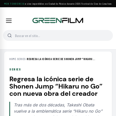
Cuatro festivales de cine imperdibles en Ciudad de México durante 2026
EN TENDENCIA
·
Festival de Cine de Lima homenajea
HOME
›
SERIES
›
REGRESA LA ICÓNICA SERIE DE SHONEN JUMP “HIKARU...
SERIES
Regresa la icónica serie de
Shonen Jump “Hikaru no Go”
con nueva obra del creador
Tras más de dos décadas, Takeshi Obata
vuelve a la emblemática serie “Hikaru no Go”