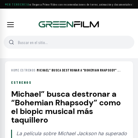
Más de 160 estrenos llegan a Prime Video con recomendaciones de terror, animación y documentales
EN TENDENCIA
·
Las 10
HOME
›
ESTRENOS
›
MICHAEL” BUSCA DESTRONAR A “BOHEMIAN RHAPSODY” ...
ESTRENOS
Michael” busca destronar a
“Bohemian Rhapsody” como
el biopic musical más
taquillero
La película sobre Michael Jackson ha superado