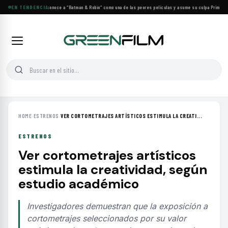
George Clooney reconoce a “Batman & Robin” como una de las peores películas y asume su culpa
EN TENDENCIA
·
Prime Vide
HOME
›
ESTRENOS
›
VER CORTOMETRAJES ARTÍSTICOS ESTIMULA LA CREATI...
ESTRENOS
Ver cortometrajes artísticos
estimula la creatividad, según
estudio académico
Investigadores demuestran que la exposición a
cortometrajes seleccionados por su valor