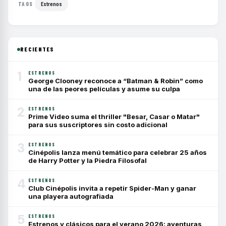
Estrenos
TAGS
RECIENTES
1
ESTRENOS
George Clooney reconoce a “Batman & Robin” como
una de las peores películas y asume su culpa
2
ESTRENOS
Prime Video suma el thriller "Besar, Casar o Matar"
para sus suscriptores sin costo adicional
3
ESTRENOS
Cinépolis lanza menú temático para celebrar 25 años
de Harry Potter y la Piedra Filosofal
4
ESTRENOS
Club Cinépolis invita a repetir Spider-Man y ganar
una playera autografiada
5
ESTRENOS
Estrenos y clásicos para el verano 2026: aventuras,