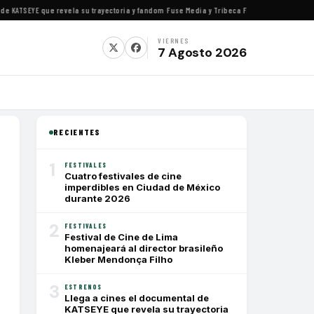
ATSEYE que revela su trayectoria y fandom
·
Fuse Media y Tribeca Films se alían para est
VIERNES
7 Agosto 2026
RECIENTES
1
FESTIVALES
Cuatro festivales de cine
imperdibles en Ciudad de México
durante 2026
2
FESTIVALES
Festival de Cine de Lima
homenajeará al director brasileño
Kleber Mendonça Filho
3
ESTRENOS
Llega a cines el documental de
KATSEYE que revela su trayectoria