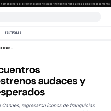
menajeará al director brasileño Kleber Mendonça Filho
·
Llega a cines el documental de K
FESTIVALES
STRENOS...
ncuentros
strenos audaces y
esperados
de Cannes, regresaron íconos de franquicias