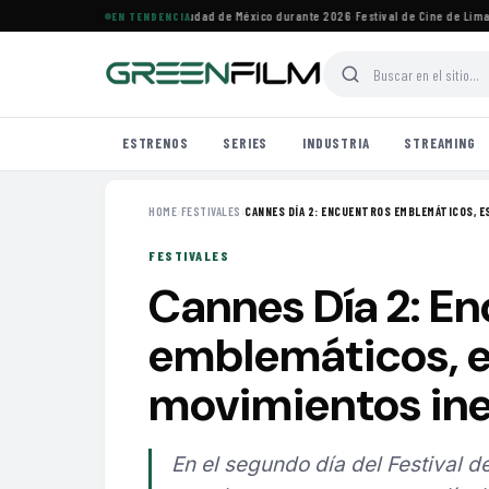
ales de cine imperdibles en Ciudad de México durante 2026
·
Festival de Cine de Lima ho
EN TENDENCIA
ESTRENOS
SERIES
INDUSTRIA
STREAMING
HOME
›
FESTIVALES
›
CANNES DÍA 2: ENCUENTROS EMBLEMÁTICOS, E
FESTIVALES
Cannes Día 2: E
emblemáticos, e
movimientos in
En el segundo día del Festival 