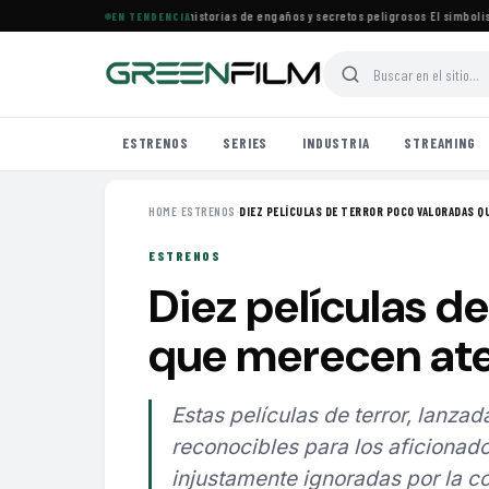
ena especial de películas con historias de engaños y secretos peligrosos
·
El simbolismo d
EN TENDENCIA
ESTRENOS
SERIES
INDUSTRIA
STREAMING
HOME
›
ESTRENOS
›
DIEZ PELÍCULAS DE TERROR POCO VALORADAS QU
ESTRENOS
Diez películas d
que merecen ate
Estas películas de terror, lanza
reconocibles para los aficionados
injustamente ignoradas por la 