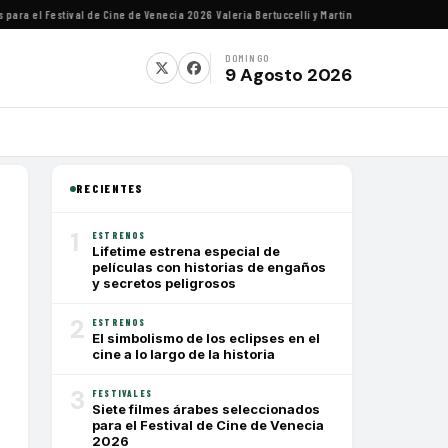
a el Festival de Cine de Venecia 2026
·
Valeria Bertuccelli y Martín Rejtman ofrecerán ch
DOMINGO
9 Agosto 2026
RECIENTES
1
ESTRENOS
Lifetime estrena especial de
películas con historias de engaños
y secretos peligrosos
2
ESTRENOS
El simbolismo de los eclipses en el
cine a lo largo de la historia
3
FESTIVALES
Siete filmes árabes seleccionados
para el Festival de Cine de Venecia
2026