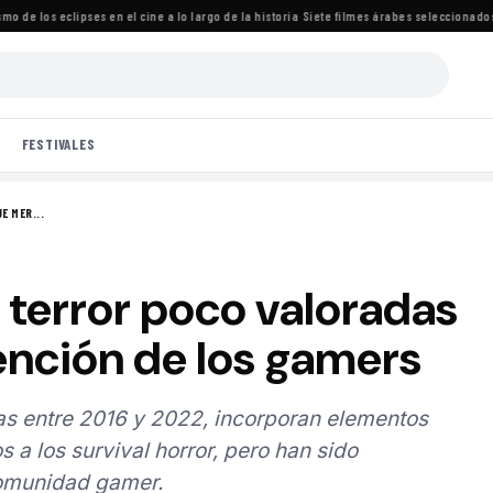
e los eclipses en el cine a lo largo de la historia
·
Siete filmes árabes seleccionados par
FESTIVALES
E MER...
e terror poco valoradas
nción de los gamers
das entre 2016 y 2022, incorporan elementos
 a los survival horror, pero han sido
comunidad gamer.