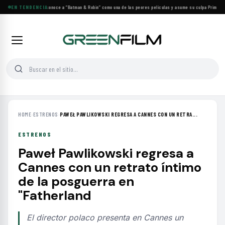
George Clooney reconoce a “Batman & Robin” como una de las peores películas y asume su culpa
EN TENDENCIA
·
Prime Vide
HOME
›
ESTRENOS
›
PAWEŁ PAWLIKOWSKI REGRESA A CANNES CON UN RETRA...
ESTRENOS
Paweł Pawlikowski regresa a
Cannes con un retrato íntimo
de la posguerra en
"Fatherland
El director polaco presenta en Cannes un