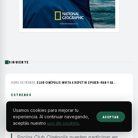
SIGUIENTE
HOME
›
ESTRENOS
›
CLUB CINÉPOLIS INVITA A REPETIR SPIDER-MAN Y GA...
ESTRENOS
Club Cinépolis invita a repetir
Usamos cookies para mejorar tu
Spider-Man y ganar una
experiencia. Al continuar navegando,
ACEPTAR
playera autografiada
aceptás nuestro
uso de cookies
.
Socios Club Cinépolis pueden participar en