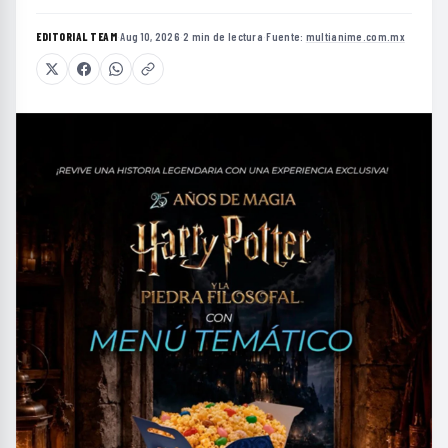
EDITORIAL TEAM
·
Aug 10, 2026
·
2 min de lectura
·
Fuente:
multianime.com.mx