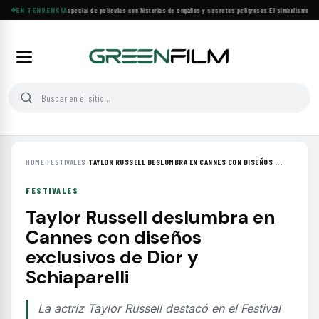
Lifetime estrena especial de películas con historias de engaños y secretos peligrosos
EN TENDENCIA
·
El simbolismo de los
HOME
›
FESTIVALES
›
TAYLOR RUSSELL DESLUMBRA EN CANNES CON DISEÑOS ...
FESTIVALES
Taylor Russell deslumbra en
Cannes con diseños
exclusivos de Dior y
Schiaparelli
La actriz Taylor Russell destacó en el Festival