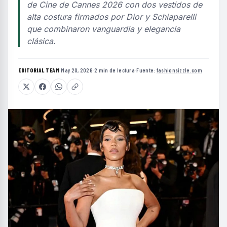
de Cine de Cannes 2026 con dos vestidos de
alta costura firmados por Dior y Schiaparelli
que combinaron vanguardia y elegancia
clásica.
EDITORIAL TEAM
·
May 20, 2026
·
2 min de lectura
·
Fuente:
fashionsizzle.com