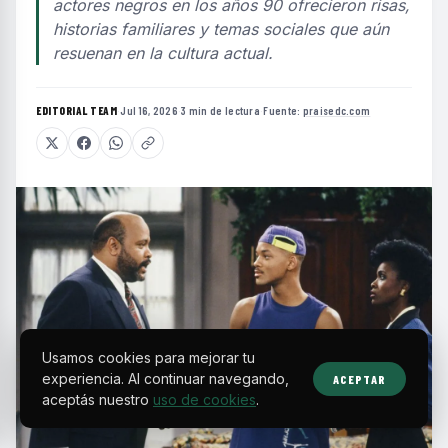
actores negros en los años 90 ofrecieron risas,
historias familiares y temas sociales que aún
resuenan en la cultura actual.
EDITORIAL TEAM
·
Jul 16, 2026
·
3 min de lectura
·
Fuente:
praisedc.com
Usamos cookies para mejorar tu
experiencia. Al continuar navegando,
ACEPTAR
aceptás nuestro
uso de cookies
.