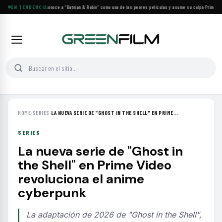
George Clooney reconoce a “Batman & Robin” como una de las peores películas y asume su culpa
EN TENDENCIA
·
Prime Vide
HOME
›
SERIES
›
LA NUEVA SERIE DE "GHOST IN THE SHELL" EN PRIME...
SERIES
La nueva serie de "Ghost in
the Shell" en Prime Video
revoluciona el anime
cyberpunk
La adaptación de 2026 de "Ghost in the Shell",