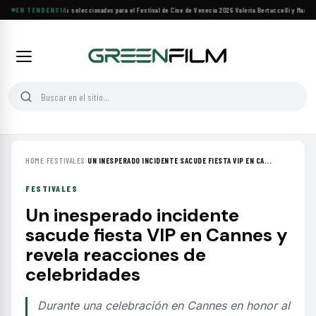
Siete filmes árabes seleccionados para el Festival de Cine de Venecia 2026
EN TENDENCIA
·
Valeria Bertuccelli y Martín R
HOME
›
FESTIVALES
›
UN INESPERADO INCIDENTE SACUDE FIESTA VIP EN CA...
FESTIVALES
Un inesperado incidente
sacude fiesta VIP en Cannes y
revela reacciones de
celebridades
Durante una celebración en Cannes en honor al