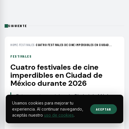
SIGUIENTE
HOME
›
FESTIVALES
›
CUATRO FESTIVALES DE CINE IMPERDIBLES EN CIUDAD...
FESTIVALES
Cuatro festivales de cine
imperdibles en Ciudad de
México durante 2026
Entre agosto y octubre, la Ciudad de México
albergará festivales dedicados al cine infantil,
Usamos cookies para mejorar tu
experiencia. Al continuar navegando,
de género, alemán contemporáneo y de horror,
ACEPTAR
aceptás nuestro
uso de cookies
.
con actividades en múltiples sedes.